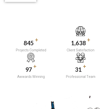
+
+
1,252
2,452
Projects Completed
Client Satisfaction
+
+
145
45
Awwards Winning
Professional Team