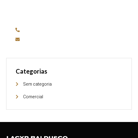
Para dúvidas ou mais informações sobre os nossos
serviços, entre em contato por telefone ou nos envie
uma mensagem.
11 4666-2667
contato@lacyrbaldusco.com.br
Categorias
Sem categoria
Comercial