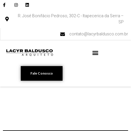
R. José Bonifácio Pedroso, 302-C - Itapecerica da Serra –
SP
contato@lacyrbaldusco.com.br
Fale Conosco